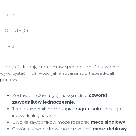
4
OPIS
OPINIE (0)
FAQ
Pamiętaj – kupując ten zestaw speedball możesz w pełni
wykorzystać możliwości jakie stwarza sport speed-ball
ponieważ:
Zestaw umożliwia grę maksymalnie
czwórki
zawodników
jednocześnie
.
Jeden zawodnik może zagrać
super-solo
– czyli grę
indywidualną na czas
Dwójka zawodników może rozegrać
mecz singlowy
Czwórka zawodników może rozegrać
mecz deblowy