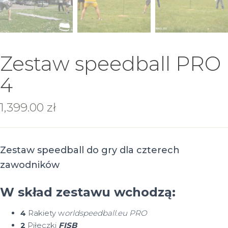
Zestaw speedball PRO
4
1,399.00
zł
Zestaw speedball do gry dla czterech
zawodników
W skład zestawu wchodzą:
4
Rakiety w
orldspeedball.eu PRO
2
Piłeczki
FISB