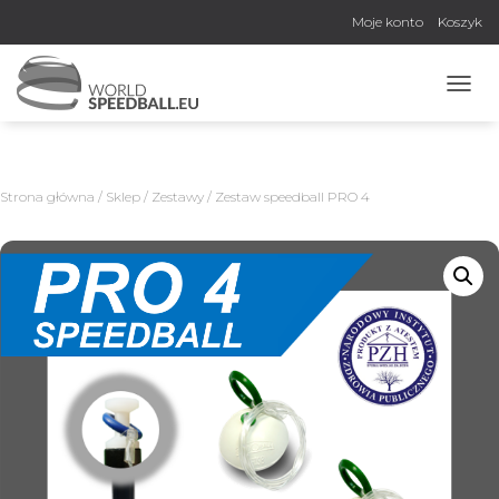
Moje konto
Koszyk
P
R
Z
E
Ł
Strona główna
/
Sklep
/
Zestawy
/ Zestaw speedball PRO 4
Ą
C
Z
N
A
W
I
G
A
C
J
Ę