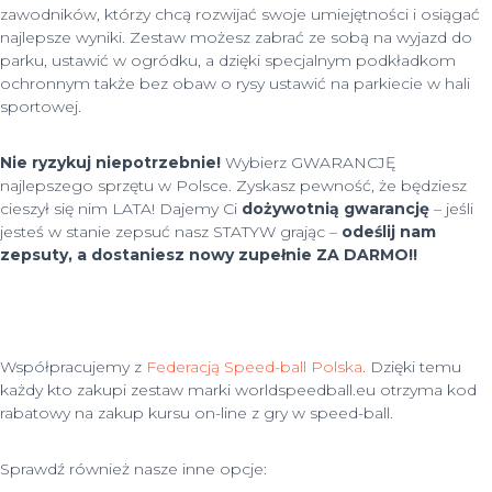
zawodników, którzy chcą rozwijać swoje umiejętności i osiągać
najlepsze wyniki. Zestaw możesz zabrać ze sobą na wyjazd do
parku, ustawić w ogródku, a dzięki specjalnym podkładkom
ochronnym także bez obaw o rysy ustawić na parkiecie w hali
sportowej.
Nie ryzykuj niepotrzebnie!
W
ybierz GWARANCJĘ
najlepszego sprzętu w Polsce. Zyskasz pewność, że będziesz
cieszył się nim LATA! Dajemy Ci
dożywotnią gwarancję
– jeśli
jesteś w stanie zepsuć nasz STATYW grając –
odeślij nam
zepsuty, a dostaniesz nowy zupełnie ZA DARMO!!
Współpracujemy z
Federacją Speed-ball Polska
. Dzięki temu
każdy kto zakupi zestaw marki worldspeedball.eu otrzyma kod
rabatowy na zakup kursu on-line z gry w speed-ball.
Sprawdź również nasze inne opcje: