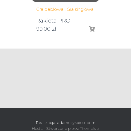
Gra deblowa
,
Gra singlowa
Rakieta PRO
99.00
zł
Realizacja:
adamczykpiotr.com
Hestia | Stworzone przez
ThemeIsle