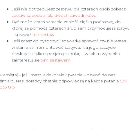
Jeśli nie potrzebujesz zestawu dla czterech osób zobacz
zestaw speedball dla dwóch zawodników
.
Być może jesteś w stanie znaleźć ciężką podstawę, do
której za pomocą czterech śrub sam przymocujesz statyw
– sprawdź
ten zestaw
Jeśli masz do dyspozycji spawarkę sprawdź czy nie jesteś
w stanie sam zmontować statywu. Na jego szczycie
przykręcisz tylko specjalną szpulkę – w takim wypadku
zainteresuj się
tym zestawem
Pamiętaj – jeśli masz jakiekolwiek pytania – dzwoń do nas
śmiało! Nasi doradcy chętnie odpowiedzą na każde pytanie
537
933 813