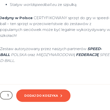
Statyw
worldspeedball.eu
ze szpulką
Jedyny w Polsce
CERTYFIKOWANY sprzęt do gry w speed-
ball – ten sprzęt w przeciwieństwie do zestawów z
popularnych sieciówek może być legalnie wykorzystywany w
szkołach!
Zestaw autoryzowany przez naszych partnerów
SPEED-
BALL
POLSKA
oraz
MIĘDZYNARODOWĄ
FEDERACJĘ
SPEE
D-BALL.
ilość
DODAJ DO KOSZYKA
Zestaw
speedball
PRO