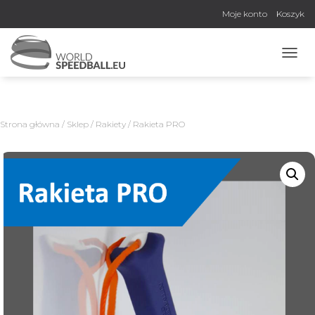
Moje konto
Koszyk
P
R
Z
E
Ł
Strona główna
/
Sklep
/
Rakiety
/ Rakieta PRO
Ą
C
Z
N
A
W
I
G
A
C
J
Ę