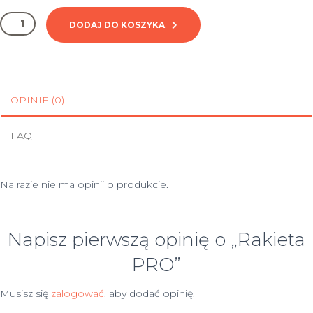
ilość
DODAJ DO KOSZYKA
Rakieta
PRO
OPINIE (0)
FAQ
Na razie nie ma opinii o produkcie.
Napisz pierwszą opinię o „Rakieta
PRO”
Musisz się
zalogować
, aby dodać opinię.