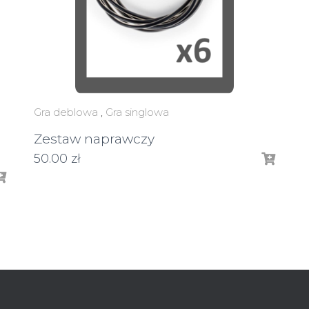
Gra deblowa
,
Gra singlowa
Zestaw naprawczy
50.00
zł