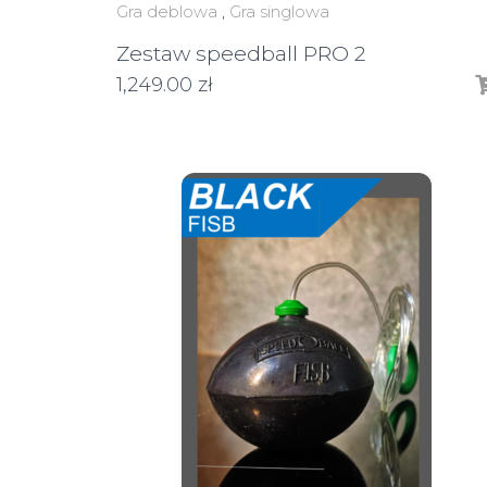
Gra deblowa
,
Gra singlowa
Zestaw speedball PRO 2
1,249.00
zł