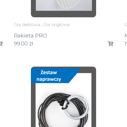
Gra deblowa
,
Gra singlowa
G
Rakieta PRO
99.00
zł