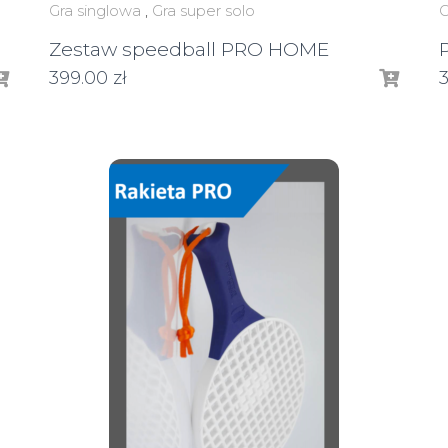
Gra singlowa
,
Gra super solo
G
Zestaw speedball PRO HOME
399.00
zł