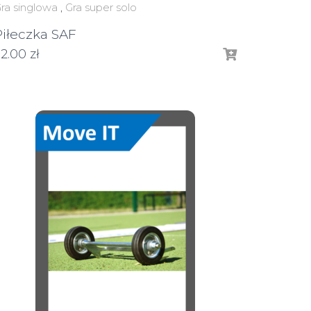
ra singlowa
,
Gra super solo
Piłeczka SAF
32.00
zł