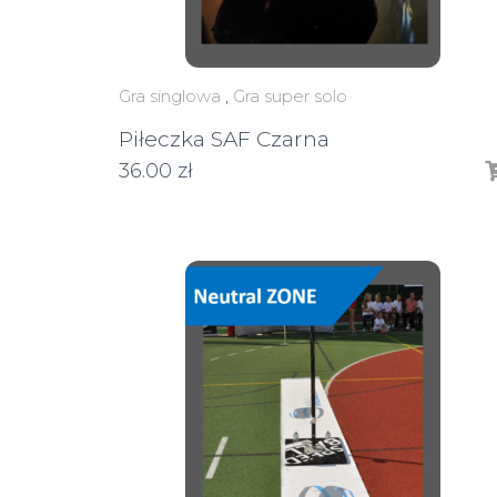
Gra singlowa
,
Gra super solo
Piłeczka SAF Czarna
36.00
zł