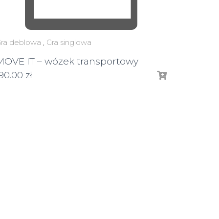
ra deblowa
,
Gra singlowa
MOVE IT – wózek transportowy
190.00
zł