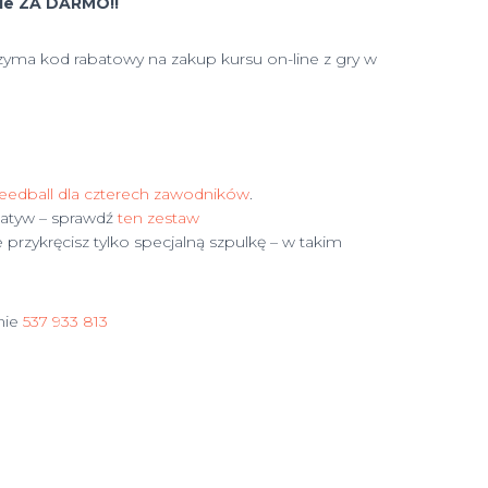
nie ZA DARMO!!
rzyma kod rabatowy na zakup kursu on-line z gry w
eedball dla czterech zawodników
.
tatyw – sprawdź
ten zestaw
przykręcisz tylko specjalną szpulkę – w takim
nie
537 933 813