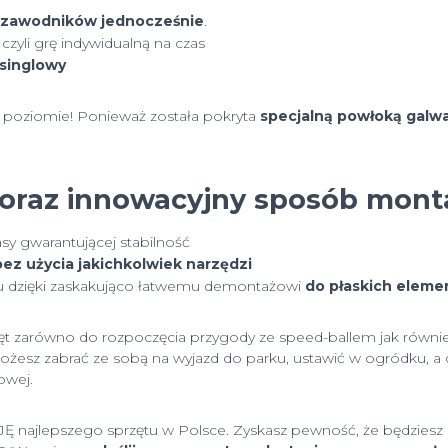
 zawodników
jednocześnie
.
 czyli grę indywidualną na czas
singlowy
 poziomie! Ponieważ została pokryta
specjalną powłoką galw
oraz innowacyjny sposób mont
 gwarantującej stabilność
bez użycia jakichkolwiek narzędzi
ętu dzięki zaskakująco łatwemu demontażowi
do płaskich elem
rzęt zarówno do rozpoczęcia przygody ze speed-ballem jak równie
 możesz zabrać ze sobą na wyjazd do parku, ustawić w ogródku,
owej.
najlepszego sprzętu w Polsce. Zyskasz pewność, że będziesz c