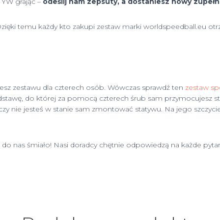
ATYW grając –
odeślij nam zepsuty, a dostaniesz nowy zupeł
Dzięki temu każdy kto zakupi zestaw marki worldspeedball.eu ot
ujesz zestawu dla czterech osób. Wówczas sprawdź ten
zestaw sp
odstawę, do której za pomocą czterech śrub sam przymocujesz s
zy nie jesteś w stanie sam zmontować statywu. Na jego szczycie 
oń do nas śmiało! Nasi doradcy chętnie odpowiedzą na każde pyta