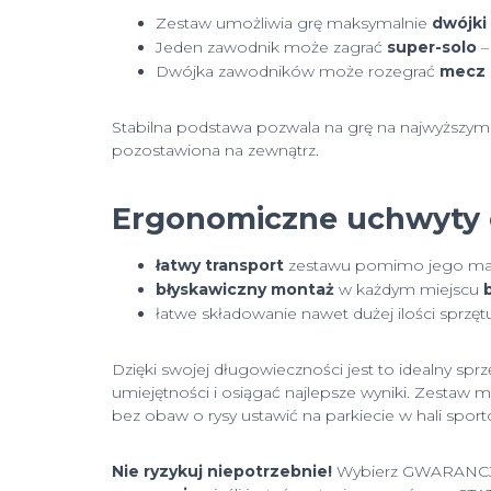
Zestaw umożliwia grę maksymalnie
dwójki
Jeden zawodnik może zagrać
super-solo
–
Dwójka zawodników może rozegrać
mecz 
Stabilna podstawa pozwala na grę na najwyższym
pozostawiona na zewnątrz.
Ergonomiczne uchwyty 
łatwy transport
zestawu pomimo jego masy
błyskawiczny montaż
w każdym miejscu
łatwe składowanie nawet dużej ilości sprz
Dzięki swojej długowieczności jest to idealny sp
umiejętności i osiągać najlepsze wyniki. Zestaw
bez obaw o rysy ustawić na parkiecie w hali sport
Nie ryzykuj niepotrzebnie!
W
ybierz GWARANCJĘ 