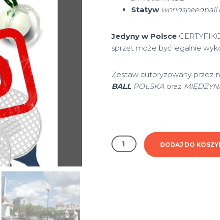
Statyw
worldspeedball.
Jedyny w Polsce
CERTYFIKOW
sprzęt może być legalnie wyk
Zestaw autoryzowany przez 
BALL
POLSKA
oraz
MIĘDZY
ilość
DODAJ DO KOSZY
Zestaw
speedball
PRO
2