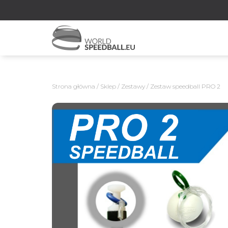
Strona główna
/
Sklep
/
Zestawy
/ Zestaw speedball PRO 2