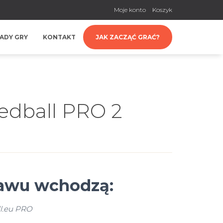
Moje konto
Koszyk
ADY GRY
KONTAKT
JAK ZACZĄĆ GRAĆ?
edball PRO 2
tawu wchodzą:
l.eu PRO