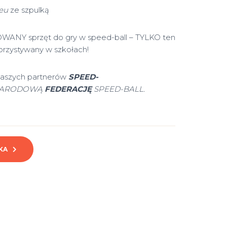
eu
ze szpulką
ANY sprzęt do gry w speed-ball – TYLKO ten
orzystywany w szkołach!
naszych partnerów
SPEED-
NARODOWĄ
FEDERACJĘ
SPEED-BALL.
KA