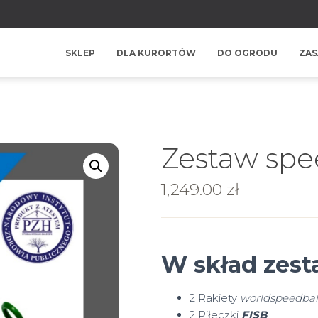
SKLEP
DLA KURORTÓW
DO OGRODU
ZAS
Zestaw spe
1,249.00
zł
W skład zes
2 Rakiety
worldspeedbal
2 Piłeczki
FISB