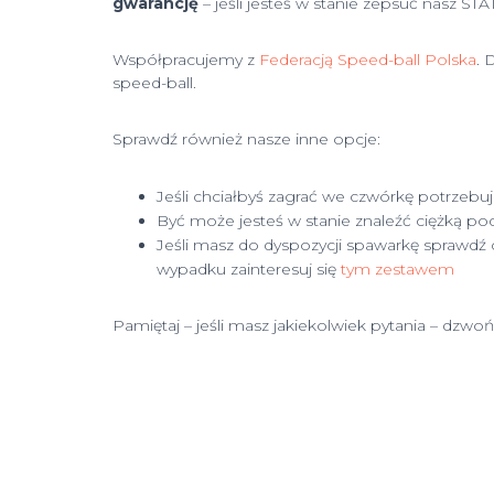
gwarancję
– jeśli jesteś w stanie zepsuć nasz ST
Współpracujemy z
Federacją Speed-ball Polska
. 
speed-ball.
Sprawdź również nasze inne opcje:
Jeśli chciałbyś zagrać we czwórkę potrzeb
Być może jesteś w stanie znaleźć ciężką p
Jeśli masz do dyspozycji spawarkę sprawdź c
wypadku zainteresuj się
tym zestawem
Pamiętaj – jeśli masz jakiekolwiek pytania – dzw